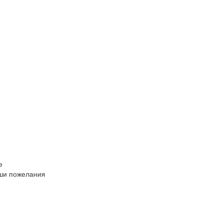
е
ши пожелания